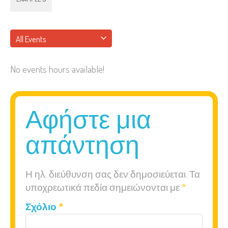
All Events
Necessary
No events hours available!
These
cookies are
not
Αφήστε μια
optional.
They are
απάντηση
needed for
the website
to function.
Η ηλ. διεύθυνση σας δεν δημοσιεύεται.
Τα
υποχρεωτικά πεδία σημειώνονται με
*
Statistics
Σχόλιο
*
In order for
us to