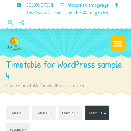
×
+302310 676311
info@gela-xamogela.gr
https://www.facebook.com/GelaXamogela.GR
Timetable for WordPress sample
4
Home
»
Timetable for WordPress sample 4
EXAMPLE 1
EXAMPLE 2
EXAMPLE 3
EXAMPLE 4
EXAMPLE 5