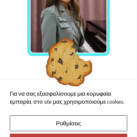
Necessary
These
cookies are
not
ΘΕΚΛΑ
optional.
ΜΟΥΣΙΚΟΣ
They are
needed for
the website
Για να σας εξασφαλίσουμε μια κορυφαία
to function.
εμπειρία, στο site μας χρησιμοποιούμε cookies.
Statistics
Ρυθμίσεις
In order for
us to