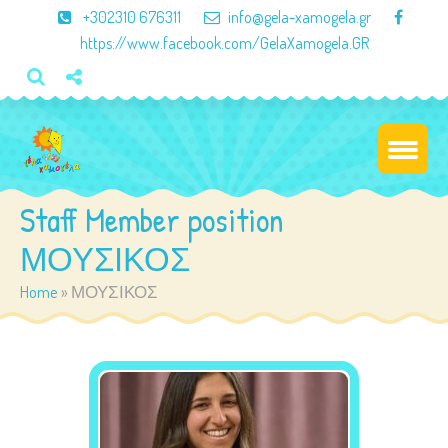
×
+302310 676311
info@gela-xamogela.gr
https://www.facebook.com/GelaXamogela.GR
Staff Member position
ΜΟΥΣΙΚΟΣ
Home
»
ΜΟΥΣΙΚΟΣ