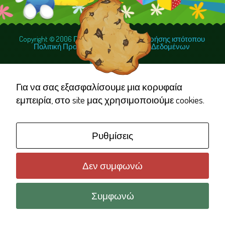
Copyright © 2006 Γέλα Χαμογέλα
Όροι χρήσης ιστότοπου
Πολιτική Προστασίας Προσωπικών Δεδομένων
Necessary
These
cookies are
Για να σας εξασφαλίσουμε μια κορυφαία
not
εμπειρία, στο site μας χρησιμοποιούμε cookies.
optional.
They are
Ρυθμίσεις
needed for
the website
to function.
Δεν συμφωνώ
Συμφωνώ
Statistics
In order for
us to