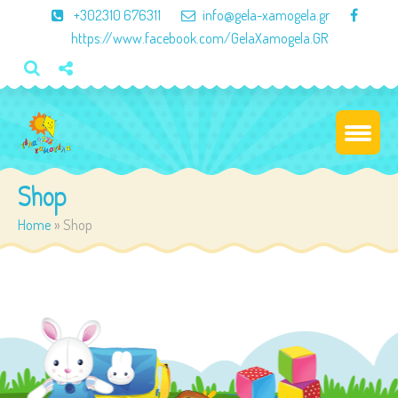
×
+302310 676311
info@gela-xamogela.gr
https://www.facebook.com/GelaXamogela.GR
Shop
Home
»
Shop