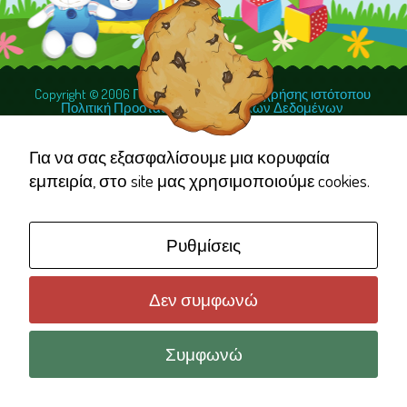
Copyright © 2006 Γέλα Χαμογέλα
Όροι χρήσης ιστότοπου
Necessary
Πολιτική Προστασίας Προσωπικών Δεδομένων
These
cookies are
Για να σας εξασφαλίσουμε μια κορυφαία
not
εμπειρία, στο site μας χρησιμοποιούμε cookies.
optional.
They are
Ρυθμίσεις
needed for
the website
to function.
Δεν συμφωνώ
Συμφωνώ
Statistics
In order for
us to