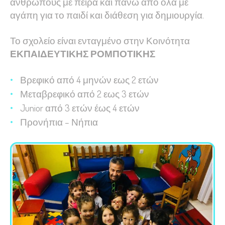
ανθρώπους με πείρα και πάνω από όλα με
improve the
αγάπη για το παιδί και διάθεση για δημιουργία.
website's
functionality
Το σχολείο είναι ενταγμένο στην Κοινότητα
and
ΕΚΠΑΙΔΕΥΤΙΚΗΣ ΡΟΜΠΟΤΙΚΗΣ
structure,
based on
Βρεφικό από 4 μηνών εως 2 ετών
how the
Μεταβρεφικό από 2 εως 3 ετών
website is
Junior από 3 ετών έως 4 ετών
used.
Προνήπια – Νήπια
Experience
In order for
our website
to perform
as well as
possible
during your