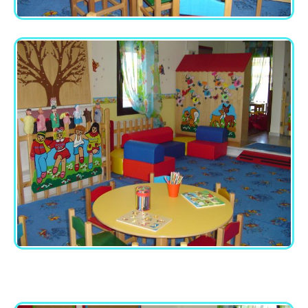
site, you
increase the
chance of
seeing
personalized
content and
offers.