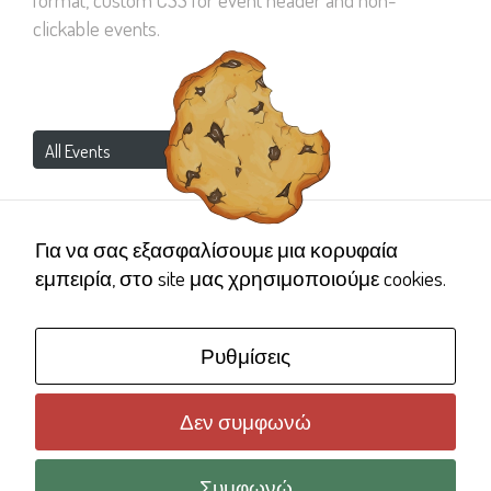
clickable events.
Necessary
All Events
These
cookies are
not
No events hours available!
optional.
Για να σας εξασφαλίσουμε μια κορυφαία
They are
εμπειρία, στο site μας χρησιμοποιούμε cookies.
needed for
the website
to function.
Ρυθμίσεις
Δεν συμφωνώ
Statistics
In order for
Copyright © 2006 Γέλα Χαμογέλα
Όροι χρήσης ιστότοπου
Πολιτική Προστασίας Προσωπικών Δεδομένων
us to
Συμφωνώ