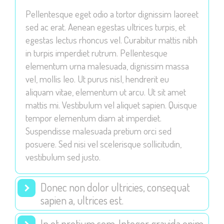
improve the
Pellentesque eget odio a tortor dignissim laoreet
website's
sed ac erat. Aenean egestas ultrices turpis, et
functionality
egestas lectus rhoncus vel. Curabitur mattis nibh
and
in turpis imperdiet rutrum. Pellentesque
structure,
elementum urna malesuada, dignissim massa
based on
vel, mollis leo. Ut purus nisl, hendrerit eu
how the
aliquam vitae, elementum ut arcu. Ut sit amet
website is
mattis mi. Vestibulum vel aliquet sapien. Quisque
used.
tempor elementum diam at imperdiet.
Suspendisse malesuada pretium orci sed
posuere. Sed nisi vel scelerisque sollicitudin,
Experience
vestibulum sed justo.
In order for
our website
to perform
Donec non dolor ultricies, consequat
as well as
sapien a, ultrices est.
possible
during your
In et pretium sem. Integer gravida enim