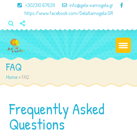
×
+302310 676311
info@gela-xamogela.gr
https://www.facebook.com/GelaXamogela.GR
FAQ
Home
»
FAQ
Frequently Asked
Questions