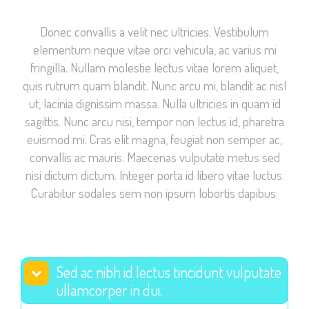
Donec convallis a velit nec ultricies. Vestibulum
elementum neque vitae orci vehicula, ac varius mi
fringilla. Nullam molestie lectus vitae lorem aliquet,
Necessary
quis rutrum quam blandit. Nunc arcu mi, blandit ac nisl
These
ut, lacinia dignissim massa. Nulla ultricies in quam id
cookies are
sagittis. Nunc arcu nisi, tempor non lectus id, pharetra
not
euismod mi. Cras elit magna, feugiat non semper ac,
optional.
convallis ac mauris. Maecenas vulputate metus sed
They are
nisi dictum dictum. Integer porta id libero vitae luctus.
needed for
Curabitur sodales sem non ipsum lobortis dapibus.
the website
to function.
Statistics
Sed ac nibh id lectus tincidunt vulputate
ullamcorper in dui.
In order for
us to