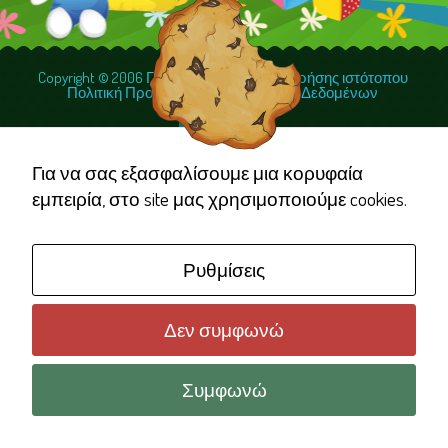
Copyright © 2006 Γέλα Χαμογέλα
Όροι χρήσης ιστότοπου
Πολιτική Προστασίας Προσωπικών Δεδομένων
Necessary
These
cookies are
Για να σας εξασφαλίσουμε μια κορυφαία
not
εμπειρία, στο site μας χρησιμοποιούμε cookies.
optional.
They are
Ρυθμίσεις
needed for
the website
to function.
Δεν συμφωνώ
Συμφωνώ
Statistics
In order for
us to