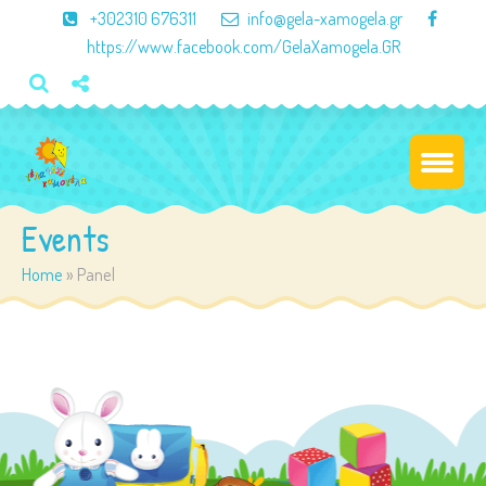
×
+302310 676311
info@gela-xamogela.gr
https://www.facebook.com/GelaXamogela.GR
Events
Home
»
Panel