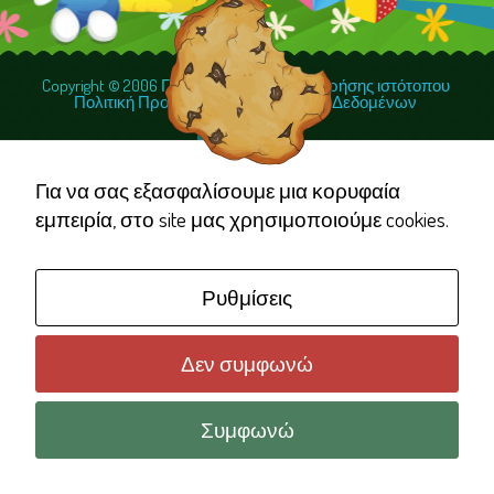
Copyright © 2006 Γέλα Χαμογέλα
Όροι χρήσης ιστότοπου
Πολιτική Προστασίας Προσωπικών Δεδομένων
Necessary
These
cookies are
Για να σας εξασφαλίσουμε μια κορυφαία
not
εμπειρία, στο site μας χρησιμοποιούμε cookies.
optional.
They are
Ρυθμίσεις
needed for
the website
to function.
Δεν συμφωνώ
Συμφωνώ
Statistics
In order for
us to