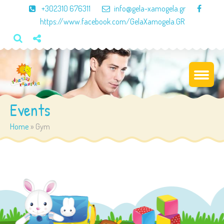
×
+302310 676311
info@gela-xamogela.gr
https://www.facebook.com/GelaXamogela.GR
Events
Home
»
Gym