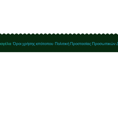
Necessary
These
αμογέλα
Όροι χρήσης ιστότοπου
Πολιτική Προστασίας Προσωπικών
cookies are
not
optional.
They are
needed for
the website
to function.
Statistics
In order for
us to