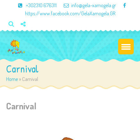
×
+302310 676311
info@gela-xamogela.gr
https://www.facebook.com/GelaXamogela.GR
Carnival
Home
»
Carnival
Carnival