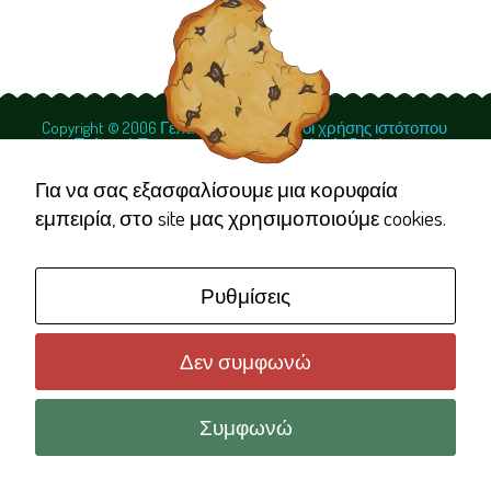
Necessary
Copyright © 2006 Γέλα Χαμογέλα
Όροι χρήσης ιστότοπου
Πολιτική Προστασίας Προσωπικών Δεδομένων
These
cookies are
Για να σας εξασφαλίσουμε μια κορυφαία
not
εμπειρία, στο site μας χρησιμοποιούμε cookies.
optional.
They are
Ρυθμίσεις
needed for
the website
to function.
Δεν συμφωνώ
Συμφωνώ
Statistics
In order for
us to