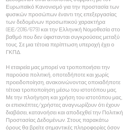
improve the
Ευρωπαϊκό Κανονισμό για την προστασία των
website's
φυσικών προσώπων έναντι της επεξεργασίας
functionality
των δεδομένων προσωπικού χαρακτήρα
and
(ΕΕ/2016/679) και την Ελληνική Νομοθεσία στο
structure,
βαθμό που δεν ύφιστανται συγκρούσεις μεταξύ
based on
τους. Σε μια τέτοια περίπτωση υπεροχή έχει ο
how the
ΓΚΠΔ.
website is
used.
Η εταιρεία μας μπορεί να τροποποιήσει την
παρούσα πολιτική, οποτεδήποτε και χωρίς
προειδοποίηση, ανακοινώνοντας οποιαδήποτε
Experience
τέτοια τροποποίηση μέσω του ιστοτόπου μας.
In order for
Με την πλοήγηση και χρήση του ιστοτόπου μας,
our website
οι επισκέπτες/χρήστες αναγνωρίζουν ότι έχουν
to perform
διαβάσει, κατανοήσει και αποδεχθεί την Πολιτική
as well as
Προστασίας Δεδομένων. Στους παρακάτω
possible
όρους θα βρείτε σημαντικές πληροφορίες όσον
during your