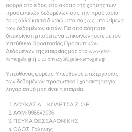
αφορά στο είδος, στο σκοπό της χρήσης των
visit. If you
προσωπικών δεδομένων σας, την προστασία
refuse these
τους αλλά και τα δικαιώματά σας ως υποκείμενα
cookies,
των δεδομένων αυτών. Για οποιαδήποτε
some
διευκρίνιση μπορείτε να επικοινωνήσετε με τον
functionality
Υπεύθυνο Προστασίας Προσωπικών
will
disappear
Δεδομένων της εταιρείας μας στο www.gela-
from the
xamogela.gr ή στο privacy(at)gela-xamogela.gr.
website.
Υπεύθυνος φορέας: Υπεύθυνος επεξεργασίας
των δεδομένων προσωπικού χαρακτήρα για
Marketing
λογαριασμό μας είναι η εταιρεία:
By sharing
your
ΔΟΥΚΑΣ Α. – ΚΟΛΕΤΣΑ Ζ. Ο.Ε.
interests
ΑΦΜ: 998843036
and
ΠΕΥΚΑ,ΘΕΣΣΑΛΟΝΙΚΗΣ
behavior as
ΟΔΟΣ: Γαληνης
you visit our