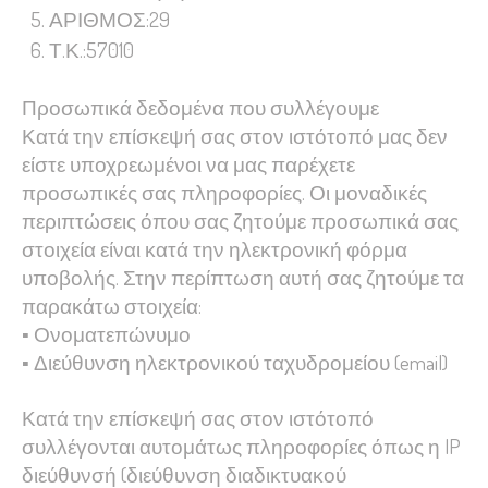
ΑΡΙΘΜΟΣ:29
site, you
Τ.Κ.:57010
increase the
chance of
seeing
Προσωπικά δεδομένα που συλλέγουμε
personalized
Κατά την επίσκεψή σας στον ιστότοπό μας δεν
content and
είστε υποχρεωμένοι να μας παρέχετε
offers.
προσωπικές σας πληροφορίες. Οι μοναδικές
περιπτώσεις όπου σας ζητούμε προσωπικά σας
στοιχεία είναι κατά την ηλεκτρονική φόρμα
υποβολής. Στην περίπτωση αυτή σας ζητούμε τα
παρακάτω στοιχεία:
▪ Ονοματεπώνυμο
▪ Διεύθυνση ηλεκτρονικού ταχυδρομείου (email)
Κατά την επίσκεψή σας στον ιστότοπό
συλλέγονται αυτομάτως πληροφορίες όπως η IP
διεύθυνσή (διεύθυνση διαδικτυακού