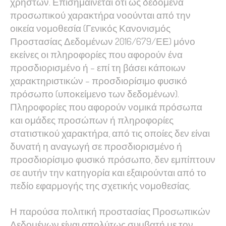
χρηστών. Επισημαίνεται ότι ως δεδομένα
προσωπικού χαρακτήρα νοούνται από την
οικεία νομοθεσία (Γενικός Κανονισμός
Προστασίας Δεδομένων 2016/679/ΕΕ) μόνο
εκείνες οι πληροφορίες που αφορούν ένα
Necessary
προσδιορισμένο ή – επί τη βάσει κάποιων
These
χαρακτηριστικών – προσδιορίσιμο φυσικό
cookies are
πρόσωπο (υποκείμενο των δεδομένων).
not
Πληροφορίες που αφορούν νομικά πρόσωπα
optional.
και ομάδες προσώπων ή πληροφορίες
They are
στατιστικού χαρακτήρα, από τις οποίες δεν είναι
needed for
δυνατή η αναγωγή σε προσδιορισμένο ή
the website
προσδιορίσιμο φυσικό πρόσωπο, δεν εμπίπτουν
to function.
σε αυτήν την κατηγορία και εξαιρούνται από το
πεδίο εφαρμογής της σχετικής νομοθεσίας.
Statistics
In order for
Η παρούσα πολιτική προστασίας Προσωπικών
us to
Δεδομένων είναι απολύτως συμβατή με τον